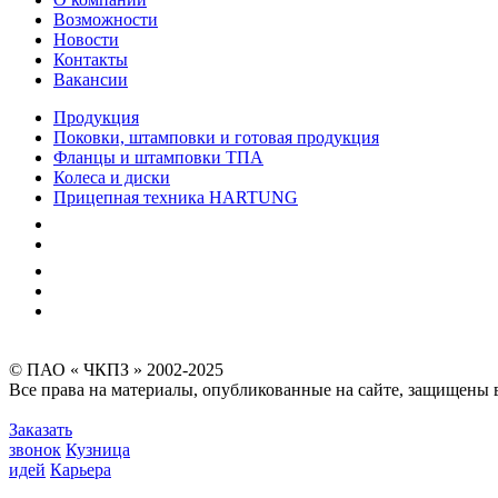
Возможности
Новости
Контакты
Вакансии
Продукция
Поковки, штамповки и готовая продукция
Фланцы и штамповки ТПА
Колеса и диски
Прицепная техника HARTUNG
Качество
Экология
Безопасность производства
Инвесторам и акционерам
Карта сайта
© ПАО « ЧКПЗ » 2002-2025
Все права на материалы, опубликованные на сайте, защищены в
Заказать
звонок
Кузница
идей
Карьера