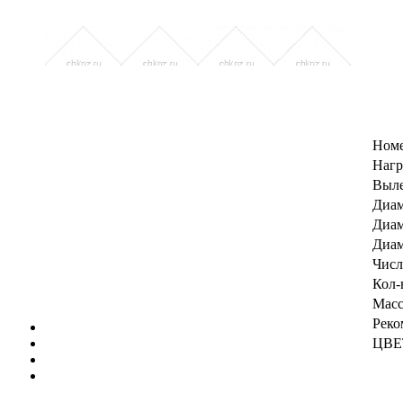
Номе
Нагр
Выле
Диам
Диам
Диам
Числ
Кол-
Масс
Реко
ЦВЕ