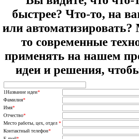
быстрее? Что-то, на в
или автоматизировать? 
то современные техн
применять на нашем пр
идеи и решения, чтоб
1Название идеи
*
Фамилия
*
Имя
*
Отчество
*
Место работы, цех, отдел
*
Контактный телефон
*
E-mail
*