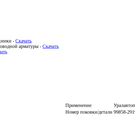
хники -
Скачать
роводной арматуры -
Скачать
чать
Применение
Уралавтоп
Номер поковки/детали
99858-291