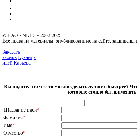
Экология
Безопасность производства
Инвесторам и акционерам
Карта сайта
© ПАО « ЧКПЗ » 2002-2025
Все права на материалы, опубликованные на сайте, защищены в
Заказать
звонок
Кузница
идей
Карьера
Вы видите, что что-то можно сделать лучше и быстрее? Чт
которые стоило бы применять 
1Название идеи
*
Фамилия
*
Имя
*
Отчество
*