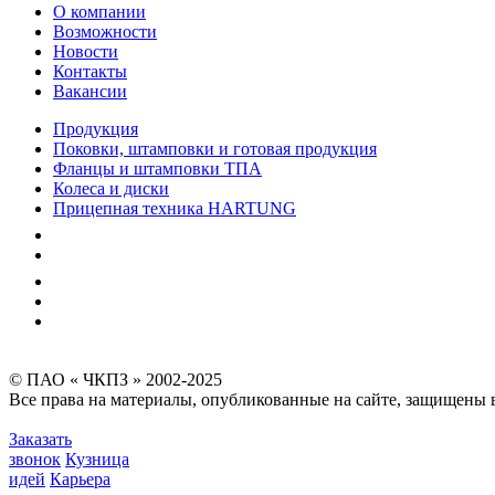
О компании
Возможности
Новости
Контакты
Вакансии
Продукция
Поковки, штамповки и готовая продукция
Фланцы и штамповки ТПА
Колеса и диски
Прицепная техника HARTUNG
Качество
Экология
Безопасность производства
Инвесторам и акционерам
Карта сайта
© ПАО « ЧКПЗ » 2002-2025
Все права на материалы, опубликованные на сайте, защищены в
Заказать
звонок
Кузница
идей
Карьера