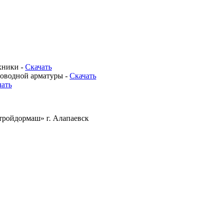
хники -
Скачать
роводной арматуры -
Скачать
чать
тройдормаш» г. Алапаевск