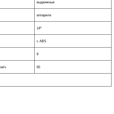
выдвижные
аппарели
14º
c
А
BS
8
км/ч
65