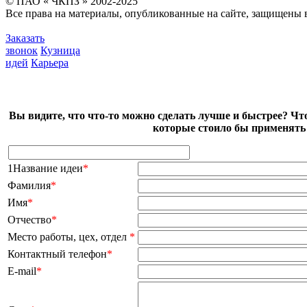
© ПАО « ЧКПЗ » 2002-2025
Все права на материалы, опубликованные на сайте, защищены в
Заказать
звонок
Кузница
идей
Карьера
Вы видите, что что-то можно сделать лучше и быстрее? Чт
которые стоило бы применять 
1Название идеи
*
Фамилия
*
Имя
*
Отчество
*
Место работы, цех, отдел
*
Контактный телефон
*
E-mail
*