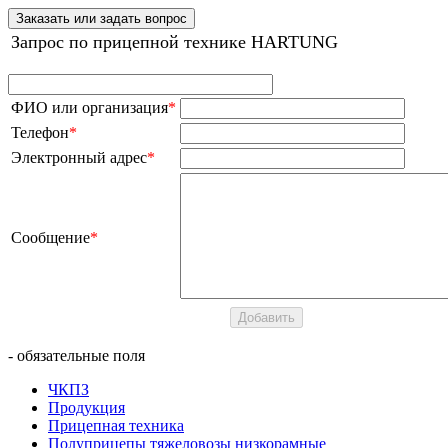
Заказать или задать вопрос
Запрос по прицепной технике HARTUNG
ФИО или организация
*
Телефон
*
Электронный адрес
*
Сообщение
*
- обязательные поля
ЧКПЗ
Продукция
Прицепная техника
Полуприцепы тяжеловозы низкорамные