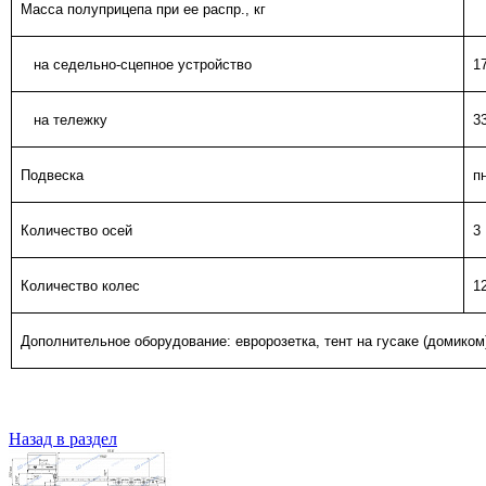
Масса полуприцепа при ее распр., кг
на седельно-сцепное устройство
1
на тележку
3
Подвеска
п
Количество осей
3
Количество колес
1
Дополнительное оборудование: евророзетка, тент на гусаке (домиком)
Назад в раздел