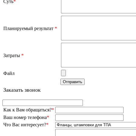
Суть
*
Планируемый результат
*
Затраты
*
Файл
Заказать звонок
Как к Вам обращаться?
*
Ваш номер телефона
*
Что Вас интересует?
*