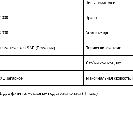
Тип уширителей
7 000
Трапы
3 000
Угол въезда
невматическая
SAF
(Германия)
Тормозная система
Стойки коников, шт
2+1 запасное
Максимальная скорость, 
, два фитинга, «стаканы» под стойки-коники ( 4 пары)