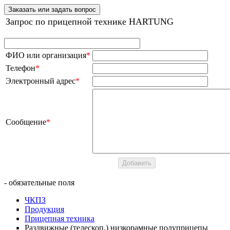
Заказать или задать вопрос
Запрос по прицепной технике HARTUNG
ФИО или организация
*
Телефон
*
Электронный адрес
*
Сообщение
*
- обязательные поля
ЧКПЗ
Продукция
Прицепная техника
Раздвижные (телескоп.) низкорамные полуприцепы