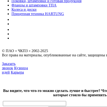
Поковки, штамповки и готовая продукция
Фланцы и штамповки ТПА
Колеса и диски
Прицепная техника HARTUNG
Качество
Экология
Безопасность производства
Инвесторам и акционерам
Карта сайта
© ПАО « ЧКПЗ » 2002-2025
Все права на материалы, опубликованные на сайте, защищены в
Заказать
звонок
Кузница
идей
Карьера
Вы видите, что что-то можно сделать лучше и быстрее? Чт
которые стоило бы применять 