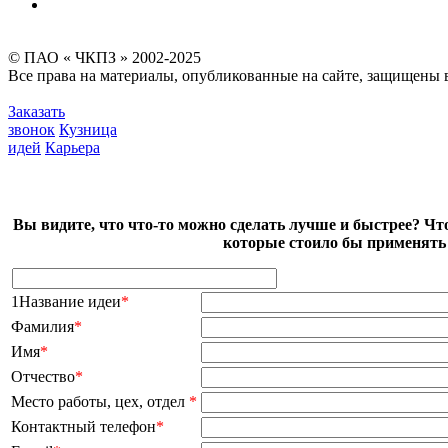
Карта сайта
© ПАО « ЧКПЗ » 2002-2025
Все права на материалы, опубликованные на сайте, защищены в
Заказать
звонок
Кузница
идей
Карьера
Вы видите, что что-то можно сделать лучше и быстрее? Чт
которые стоило бы применять 
1Название идеи
*
Фамилия
*
Имя
*
Отчество
*
Место работы, цех, отдел
*
Контактный телефон
*