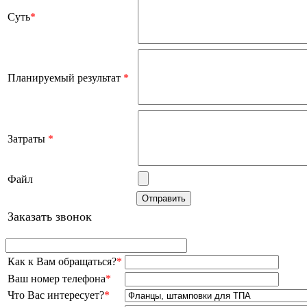
Суть
*
Планируемый результат
*
Затраты
*
Файл
Заказать звонок
Как к Вам обращаться?
*
Ваш номер телефона
*
Что Вас интересует?
*