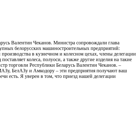
усь Валентин Чеканов. Министра сопровождали глава
крупных белорусских машиностроительных предприятий:
роизводства в кузнечном и колесном цехах, члены делегации
оставляет колеса, полуоси, а также другие изделия на такие
тр торговли Республики Беларусь Валентин Чеканов. –
МАЗу, БелАЗу и Амкодору – эти предприятия получают ваш
ечи есть. Я уверен в том, что приезд нашей делегации