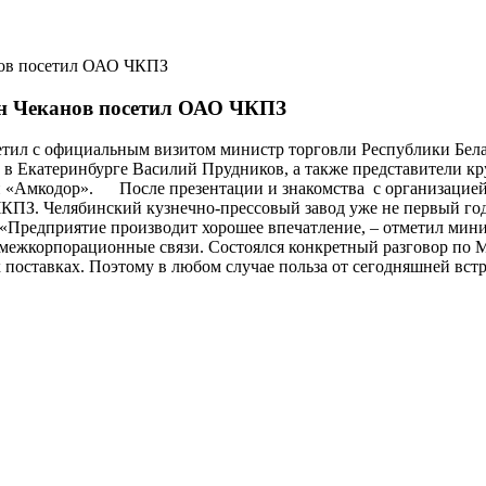
нов посетил ОАО ЧКПЗ
ин Чеканов посетил ОАО ЧКПЗ
ил с официальным визитом министр торговли Республики Белар
ь в Екатеринбурге Василий Прудников, а также представители 
«Амкодор». После презентации и знакомства с организацией п
ПЗ. Челябинский кузнечно-прессовый завод уже не первый год п
редприятие производит хорошее впечатление, – отметил минис
 межкорпорационные связи. Состоялся конкретный разговор по 
 поставках. Поэтому в любом случае польза от сегодняшней встр