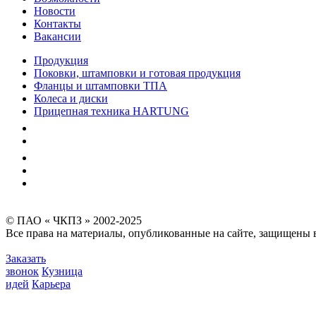
Новости
Контакты
Вакансии
Продукция
Поковки, штамповки и готовая продукция
Фланцы и штамповки ТПА
Колеса и диски
Прицепная техника HARTUNG
Качество
Экология
Безопасность производства
Инвесторам и акционерам
Карта сайта
© ПАО « ЧКПЗ » 2002-2025
Все права на материалы, опубликованные на сайте, защищены в
Заказать
звонок
Кузница
идей
Карьера