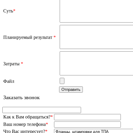
Суть
*
Планируемый результат
*
Затраты
*
Файл
Заказать звонок
Как к Вам обращаться?
*
Ваш номер телефона
*
Что Вас интересует?
*