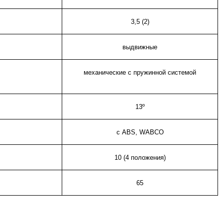
3,5 (2)
выдвижные
механические с пружинной системой
13º
с
ABS
,
WABCO
10 (4 положения)
65