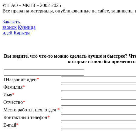
© ПАО « ЧКПЗ » 2002-2025
Все права на материалы, опубликованные на сайте, защищены в
Заказать
звонок
Кузница
идей
Карьера
Вы видите, что что-то можно сделать лучше и быстрее? Чт
которые стоило бы применять 
1Название идеи
*
Фамилия
*
Имя
*
Отчество
*
Место работы, цех, отдел
*
Контактный телефон
*
E-mail
*