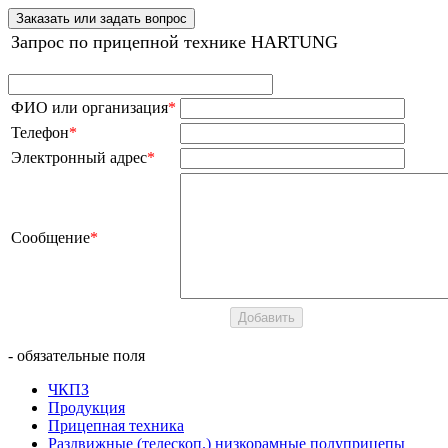
Заказать или задать вопрос
Запрос по прицепной технике HARTUNG
ФИО или организация
*
Телефон
*
Электронный адрес
*
Сообщение
*
- обязательные поля
ЧКПЗ
Продукция
Прицепная техника
Раздвижные (телескоп.) низкорамные полуприцепы