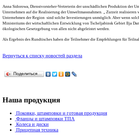
Anna Sidorowa, Dienstvorsteher-Vertreterin der unschädlichen Produktion der U
Unternehmen auf die Realisierung der Umweltmassnahmen. „ Zurzeit realisieren w
Unternehmen der Region
sind solche Investierungen unmöglich. Aber wenn solche
Ministeriums der wirtschaftlichen Entwicklung von Tscheljabinsk Gebiet Ilja Dani
ökologischen Gesetzgebung von allen nicht abgeleistet werden.
Als Ergebnis des Rundtisches haben die Teilnehmer die Empfehlungen für Teilna
Вернуться к списку новостей раздела
Поделиться…
Наша продукция
Поковки, штамповки и готовая продукция
Фланцы и штамповки ТПА
Колеса и диски
Прицепная техника