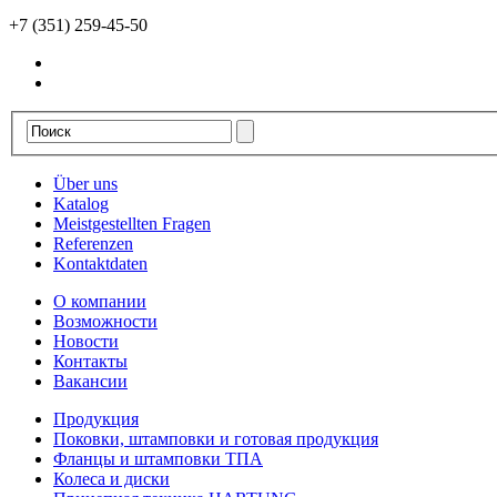
+7 (351) 259-45-50
Über uns
Katalog
Meistgestellten Fragen
Referenzen
Kontaktdaten
О компании
Возможности
Новости
Контакты
Вакансии
Продукция
Поковки, штамповки и готовая продукция
Фланцы и штамповки ТПА
Колеса и диски