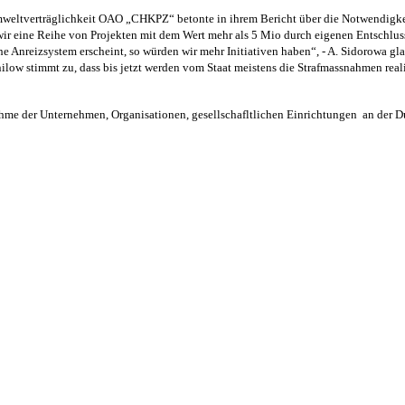
mweltverträglichkeit OAO „CHKPZ“ betonte in ihrem Bericht über die Notwendigkei
ir eine Reihe von Projekten mit dem Wert mehr als 5 Mio durch eigenen Entschlus
 Anreizsystem erscheint, so würden wir mehr Initiativen haben“, - A. Sidorowa gla
low stimmt zu, dass bis jetzt werden vom Staat meistens die Strafmassnahmen realisi
hme der Unternehmen, Organisationen, gesellschafltlichen Einrichtungen
an der D