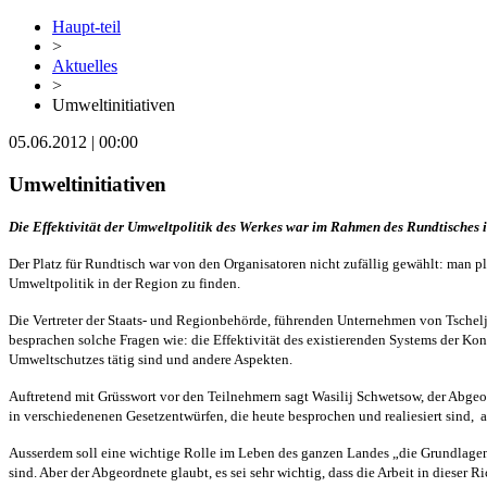
Haupt-teil
>
Aktuelles
>
Umweltinitiativen
05.06.2012 | 00:00
Umweltinitiativen
Die Effektivität der Umweltpolitik des Werkes war im Rahmen des Rundtisches 
Der Platz für Rundtisch war von den Organisatoren nicht zufällig gewählt: man p
Umweltpolitik in der Region zu finden.
Die Vertreter der Staats- und Regionbehörde, führenden Unternehmen von Tsche
besprachen solche Fragen wie: die Effektivität des existierenden Systems der Ko
Umweltschutzes tätig sind und andere Aspekten.
Auftretend mit Grüsswort vor den Teilnehmern sagt Wasilij Schwetsow, der Abgeo
in verschiedenenen Gesetzentwürfen, die heute besprochen und realiesiert sind,
a
Ausserdem soll eine wichtige Rolle im Leben des ganzen Landes „die Grundlagen 
sind. Aber der Abgeordnete glaubt, es sei sehr wichtig, dass die Arbeit in diese