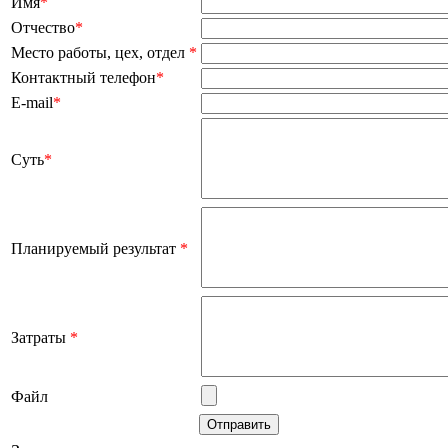
Имя
*
Отчество
*
Место работы, цех, отдел
*
Контактный телефон
*
E-mail
*
Суть
*
Планируемый результат
*
Затраты
*
Файл