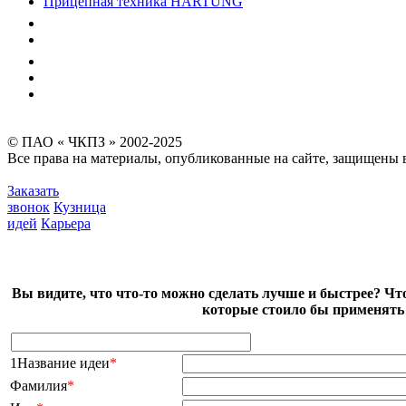
Прицепная техника HARTUNG
Качество
Экология
Безопасность производства
Инвесторам и акционерам
Карта сайта
© ПАО « ЧКПЗ » 2002-2025
Все права на материалы, опубликованные на сайте, защищены в
Заказать
звонок
Кузница
идей
Карьера
Вы видите, что что-то можно сделать лучше и быстрее? Чт
которые стоило бы применять 
1Название идеи
*
Фамилия
*