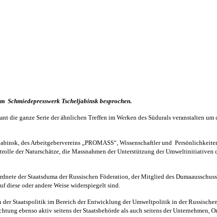
im
Schmiedepresswerk Tscheljabinsk besprochen.
lant die ganze Serie der ähnlichen Treffen im Werken des Südurals veranstalten u
ljabinsk, des Arbeitgebervereins „PROMASS“, Wissenschaftler und
Persönlichkeite
ntrolle der Naturschätze, die Massnahmen der Unterstützung der Umweltinitiativen 
rdnete der Staatsduma der Russischen Föderation, der Mitglied des Dumaausschusses
uf diese oder andere Weise widerspiegelt sind.
der Staatspolitik im Bereich der Entwicklung der Umweltpolitik in der Russischen 
r Richtung ebenso aktiv seitens der Staatsbehörde als auch seitens der Unternehmen